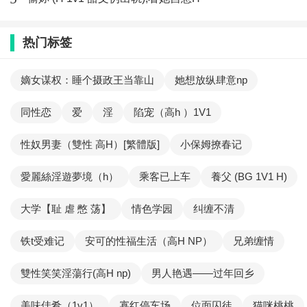
热门标签
嫡女谋权：睡个摄政王当靠山
她想放纵肆意np
同性恋
爱
淫
陷宠（高h ）1V1
性奴男妻（雙性 高H）[繁體版]
小保姆撩春记
愛麗絲淫遊夢境（h）
乘客已上车
養父 (BG 1V1 H)
大学【耻 虐 憋 荡】
情色学园
纠缠不清
铁t受难记
安可的性福生活（高H NP）
兄弟缠情
雙性笑笑淫蕩行(高H np)
男人艳遇——过年回乡
美味佳肴（1v1）
寡红停车场
位面囚徒
猫咪桃桃