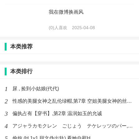
我在微博换画风
(0)人喜欢
2025-04-08
本类推荐
本类排行
1
尿 , 捡到小姑娘(代代)
2
性感的美腿女神之乱伦绿帽,第7章 空姐美腿女神的丝袜足交
3
偏执占有【穿书】,第2章 温润如玉的允诚
4
アジャラカモクレン ごじょう テケレッツのパー,【No. 42 Rube Goldberg Machine】十四
5
偷妳 (H 1v1 甜文伪出轨),看她自慰H