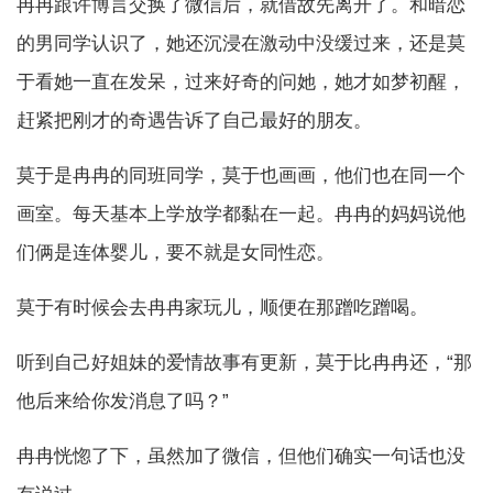
冉冉跟许博言交换了微信后，就借故先离开了。和暗恋
的男同学认识了，她还沉浸在激动中没缓过来，还是莫
于看她一直在发呆，过来好奇的问她，她才如梦初醒，
赶紧把刚才的奇遇告诉了自己最好的朋友。
莫于是冉冉的同班同学，莫于也画画，他们也在同一个
画室。每天基本上学放学都黏在一起。冉冉的妈妈说他
们俩是连体婴儿，要不就是女同性恋。
莫于有时候会去冉冉家玩儿，顺便在那蹭吃蹭喝。
听到自己好姐妹的爱情故事有更新，莫于比冉冉还，“那
他后来给你发消息了吗？”
冉冉恍惚了下，虽然加了微信，但他们确实一句话也没