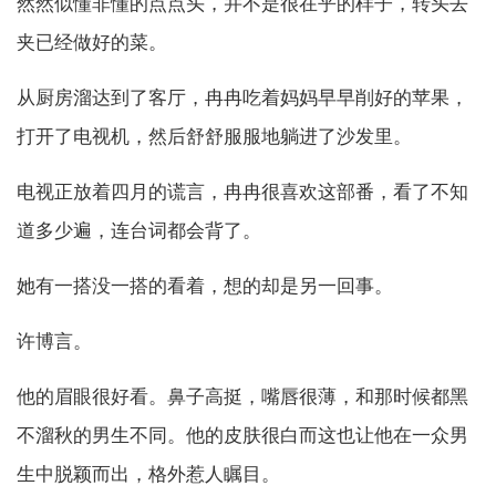
然然似懂非懂的点点头，并不是很在乎的样子，转头去
夹已经做好的菜。
从厨房溜达到了客厅，冉冉吃着妈妈早早削好的苹果，
打开了电视机，然后舒舒服服地躺进了沙发里。
电视正放着四月的谎言，冉冉很喜欢这部番，看了不知
道多少遍，连台词都会背了。
她有一搭没一搭的看着，想的却是另一回事。
许博言。
他的眉眼很好看。鼻子高挺，嘴唇很薄，和那时候都黑
不溜秋的男生不同。他的皮肤很白而这也让他在一众男
生中脱颖而出，格外惹人瞩目。