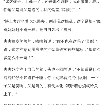
“你这孩子，上高一了，还是那么调皮，我正做事儿呢，
你这又是跳又是抱的，我的锅差点就翻了。”
“快上客厅坐着吃水果去，别跟我这捣乱，这全是烟··”像
鸡妈妈赶小鸡一样。把冉冉轰出了厨房。
冉冉嬉皮笑脸的，嘟囔着说：”你不也在这吗？”又蹭了
蹭，这才注意到厨房里的油烟量确实有些超标，“烟这么
多怎么不开窗？”
冉冉妈专注于自己的菜，头也不回的说：“不知道是什么
混混烂仔不知道在干嘛，你可别跟着混混们玩啊。一下
子又是笑啊，又是叫的，有伤风化··我听着心烦就给关
上了。”