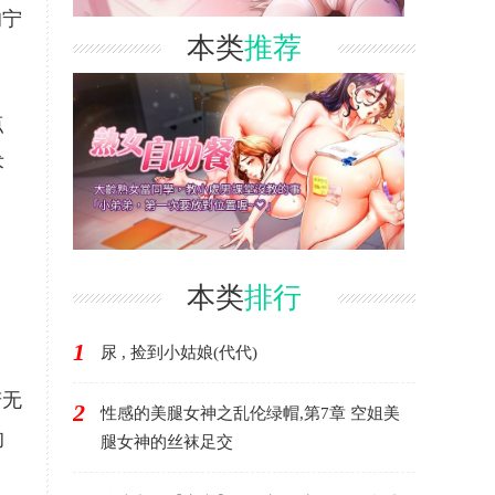
的宁
本类
推荐
点
术
本类
排行
1
尿 , 捡到小姑娘(代代)
若无
2
性感的美腿女神之乱伦绿帽,第7章 空姐美
的
腿女神的丝袜足交