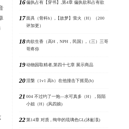
16
偏执占有【穿书】,第4章 偏执欲和占有欲
音
17
卓
面具（骨科h）,【故梦】萤火（H）（200
评加更）
奏
18
肉欲生香（高H，NPH，民国）,（三）三哥
哥疼你
19
动物园取精者,第四十七章 展示商品
20
涅槃（1v1 高h）在他撞击下摇晃(h)
21
004 不过约了一炮—水可真多（H） , 陌陌
小姐（H）(风四娘)
，
弦
22
第14章 对质 , 绚华的琉璃色GL(沐彨涐)