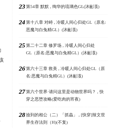
23
第54章 默默 , 绚华的琉璃色GL(沐彨涐)
24
第十八章 对峙 , 冷暖人间心归处GL（原名:
恶魔与白兔精GL）(沐彨涐)
25
第二十二章 修罗场 , 冷暖人间心归处
励
GL（原名:恶魔与白兔精GL）(沐彨涐)
孩
26
第六十三章 救美 , 冷暖人间心归处GL（原
名:恶魔与白兔精GL）(沐彨涐)
27
第六个世界·请问这里是动物世界吗？ , 快
穿之恶堕攻略(爱吃肉的宵夜)
28
撿到的相公（二）「抓蟲」 , [快穿]辣文世
个
界生存法則（H)(不复)