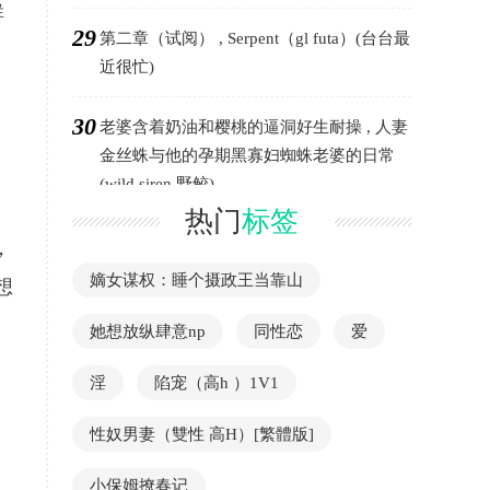
群
29
第二章（试阅） , Serpent（gl futa）(台台最
近很忙)
30
老婆含着奶油和樱桃的逼洞好生耐操 , 人妻
金丝蛛与他的孕期黑寡妇蜘蛛老婆的日常
(wild siren 野鲛)
热门
标签
，
嫡女谋权：睡个摄政王当靠山
想
她想放纵肆意np
同性恋
爱
淫
陷宠（高h ）1V1
性奴男妻（雙性 高H）[繁體版]
小保姆撩春记