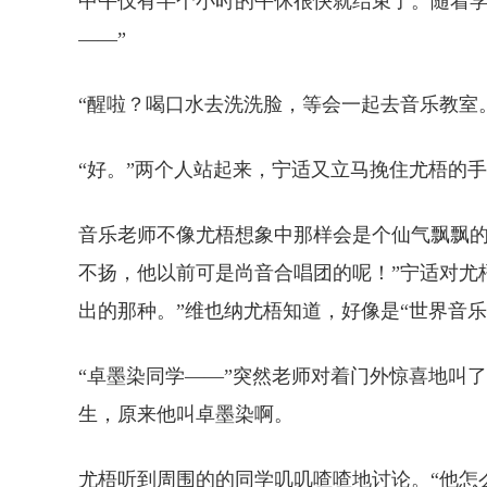
中午仅有半个小时的午休很快就结束了。随着学
——”
“醒啦？喝口水去洗洗脸，等会一起去音乐教室
“好。”两个人站起来，宁适又立马挽住尤梧的
音乐老师不像尤梧想象中那样会是个仙气飘飘的
不扬，他以前可是尚音合唱团的呢！”宁适对尤
出的那种。”维也纳尤梧知道，好像是“世界音
“卓墨染同学——”突然老师对着门外惊喜地叫
生，原来他叫卓墨染啊。
尤梧听到周围的的同学叽叽喳喳地讨论。“他怎