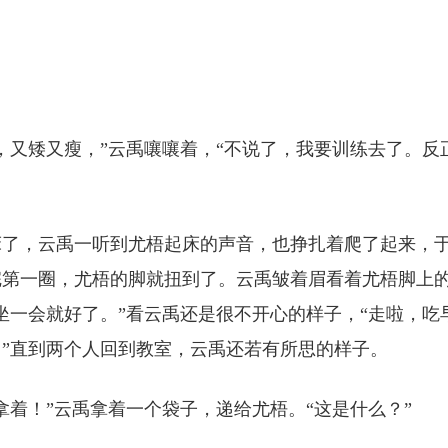
，又矮又瘦，”云禹嚷嚷着，“不说了，我要训练去了。反
床了，云禹一听到尤梧起床的声音，也挣扎着爬了起来，
完第一圈，尤梧的脚就扭到了。云禹皱着眉看着尤梧脚上
坐一会就好了。”看云禹还是很不开心的样子，“走啦，吃
”直到两个人回到教室，云禹还若有所思的样子。
拿着！”云禹拿着一个袋子，递给尤梧。“这是什么？”