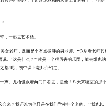
校铃声的响起，宁适迷迷糊糊的从桌上支起身子，“小梧
。”
手臂，一起去艺术楼。
美女老师，反而是个有点微胖的男老师。“你别看老师其
梧说。“这是什么？”“就是一个很厉害的乐团，能去维也
乐之都”呢，初中课上老师介绍过。
了一声。尤梧也跟着向门口看去，是他！昨天来寝室的那
么会来？我还以为他只是在我们学校挂个名的。”“我也以