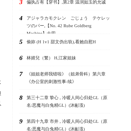
3
偏执占有【穿书】,第2章 温润如玉的允诚
4
アジャラカモクレン ごじょう テケレッ
ツのパー,【No. 42 Rube Goldberg
Machine】十四
5
偷妳 (H 1v1 甜文伪出轨),看她自慰H
6
林婧兒（繁） H,江家姐妹
7
《姐姐老师我错啦》（姐弟骨科）第六章
《办公室的刺激性事-续》
不
但
8
第三十二章 挚心 , 冷暖人间心归处GL（原
以
名:恶魔与白兔精GL）(沐彨涐)
9
第四十九章 市井 , 冷暖人间心归处GL（原
名:恶魔与白兔精GL）(沐彨涐)