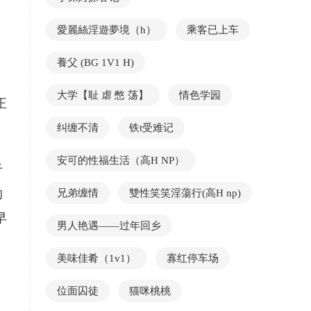
愛麗絲淫遊夢境（h）
乘客已上车
養父 (BG 1V1 H)
大学【耻 虐 憋 荡】
情色学园
正
纠缠不清
铁t受难记
安可的性福生活（高H NP）
于
的
兄弟缠情
雙性笑笑淫蕩行(高H np)
早
男人艳遇——过年回乡
美味佳肴（1v1）
寡红停车场
位面囚徒
猫咪桃桃