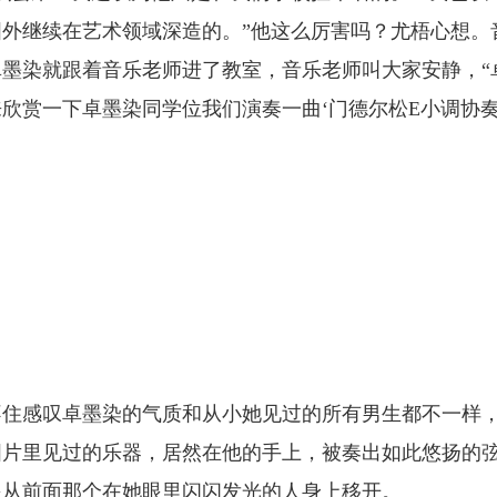
外继续在艺术领域深造的。”他这么厉害吗？尤梧心想。
墨染就跟着音乐老师进了教室，音乐老师叫大家安静，“
欣赏一下卓墨染同学位我们演奏一曲‘门德尔松E小调协
不住感叹卓墨染的气质和从小她见过的所有男生都不一样
图片里见过的乐器，居然在他的手上，被奏出如此悠扬的
眼从前面那个在她眼里闪闪发光的人身上移开。