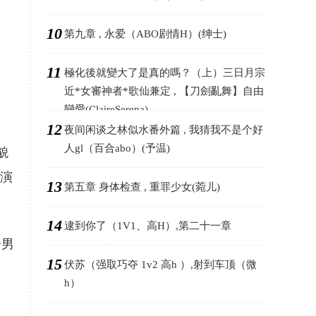
10
第九章 , 永爱（ABO剧情H）(绅士)
11
極化後就變大了是真的嗎？（上）三日月宗
近*女審神者*歌仙兼定 , 【刀劍亂舞】自由
戀愛(ClaireSerena)
12
夜间闲谈之林似水番外篇 , 我猜我不是个好
人gl（百合abo）(予温)
貌
纳演
13
第五章 身体检查 , 重罪少女(菀儿)
14
逮到你了（1V1、高H）,第二十一章
个男
15
伏苏（强取巧夺 1v2 高h ）,射到车顶（微
h）