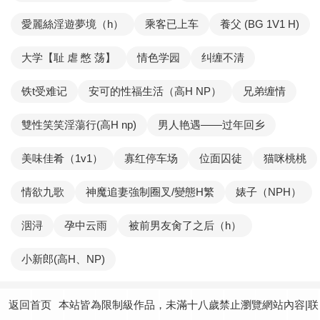
愛麗絲淫遊夢境（h）
乘客已上车
養父 (BG 1V1 H)
大学【耻 虐 憋 荡】
情色学园
纠缠不清
铁t受难记
安可的性福生活（高H NP）
兄弟缠情
雙性笑笑淫蕩行(高H np)
男人艳遇——过年回乡
美味佳肴（1v1）
寡红停车场
位面囚徒
猫咪桃桃
情欲九歌
神魔追妻強制圈叉/變態H繁
婊子（NPH）
洇浔
孕中云雨
被前男友肏了之后（h）
小新郎(高H、NP)
返回首页
本站皆為限制級作品，未滿十八歲禁止瀏覽網站內容|联