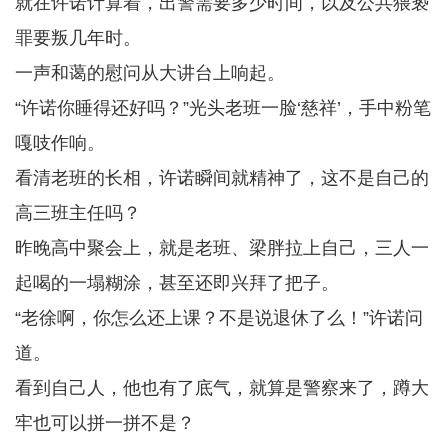
就在许诺计算着，出警需要多少时间，以及公共猥亵
罪要叛几年时。
一声和蔼的慰问从大讲台上响起。
“许诺你睡得还好吗？”光头老班一脸‘慈祥’，手中粉笔
嘎吱作响。
看清老班的长相，许诺瞬间就精神了，这不是自己的
高三班主任吗？
昨晚高中聚会上，就是老班、梁胖拉上自己，三人一
起喝的一塌糊涂，甚至还即兴拜了把子。
“老徐啊，你怎么还上课？不是说退休了么！”许诺问
道。
看到自己人，他也有了底气，就算是警察来了，蹲大
牢也可以拼一拼不是？