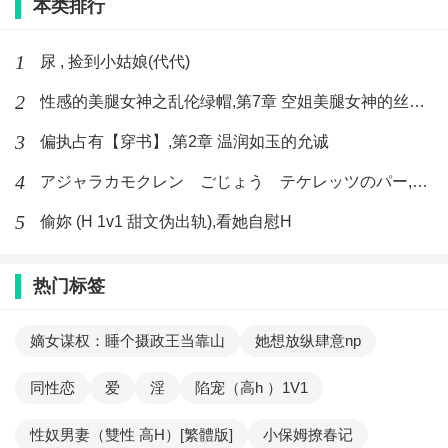
本类排行
1
尿 , 捡到小姑娘(代代)
2
性感的美腿女神之乱伦绿帽,第7章 空姐美腿女神的丝袜足交
3
偏执占有【穿书】,第2章 温润如玉的允诚
4
アジャラカモクレン ごじょう テケレッツのパー,【No. 42 Rube Goldberg Machine】十四
5
偷妳 (H 1v1 甜文伪出轨),看她自慰H
热门标签
嫡女谋权：睡个摄政王当靠山
她想放纵肆意np
同性恋
爱
淫
陷宠（高h ）1V1
性奴男妻（雙性 高H）[繁體版]
小保姆撩春记