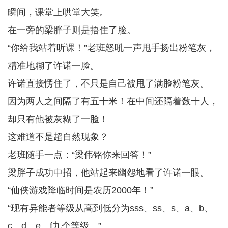
瞬间，课堂上哄堂大笑。
在一旁的梁胖子则是捂住了脸。
“你给我站着听课！”老班怒吼一声甩手扬出粉笔灰，
精准地糊了许诺一脸。
许诺直接愣住了，不只是自己被甩了满脸粉笔灰。
因为两人之间隔了有五十米！在中间还隔着数十人，
却只有他被灰糊了一脸！
这难道不是超自然现象？
老班随手一点：“梁伟铭你来回答！”
梁胖子成功中招，他站起来幽怨地看了许诺一眼。
“仙侠游戏降临时间是农历2000年！”
“现有异能者等级从高到低分为sss、ss、s、a、b、
c、d、e、f九个等级。”