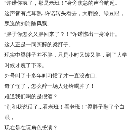
“许诺你疯了，那是老班！”身旁焦急的声音响起。
这声音有点耳熟..许诺转头看去，大胖脸、绿豆眼，
飘逸的刘海随风飘。
“胖子你怎么又胖回来了？！”许诺惊出一身冷汗。
这人正是一同买醉的梁胖子。
现实中梁胖子并不胖，只是小时又矮又胖，到了大学
时候才瘦了下来。
外号叫了十多年叫习惯了才一直没改口。
奇了怪了，怎么醉一场人还给喝肿了！
难道我们喝的是假酒？
“别和我说话了...看老班！看老班！”梁胖子翻了个白
眼，
现在是在玩角色扮演？