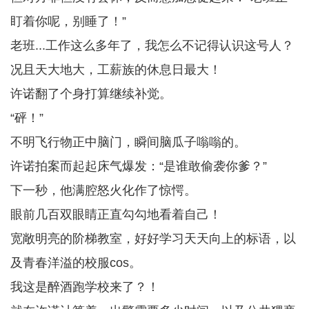
盯着你呢，别睡了！”
老班...工作这么多年了，我怎么不记得认识这号人？
况且天大地大，工薪族的休息日最大！
许诺翻了个身打算继续补觉。
“砰！”
不明飞行物正中脑门，瞬间脑瓜子嗡嗡的。
许诺拍案而起起床气爆发：“是谁敢偷袭你爹？”
下一秒，他满腔怒火化作了惊愕。
眼前几百双眼睛正直勾勾地看着自己！
宽敞明亮的阶梯教室，好好学习天天向上的标语，以
及青春洋溢的校服cos。
我这是醉酒跑学校来了？！