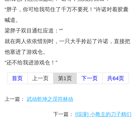
“胖子，你可给我苟住了千万不要死！”许诺对着胶囊
喊道。
梁胖子双目通红应道：“”
就在两人依依惜别时，一只大手拎起了许诺，直接把
他塞进了游戏仓。
“还不给我进游戏仓！”
首页
上一页
第1页
下一页
共64页
上一篇：
武动乾坤之淫符林动
下一篇：
[综漫] 小教主的刀子精们