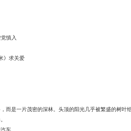
控党慎入
米》求关爱
路，而是一片茂密的深林。头顶的阳光几乎被繁盛的树叶
影。
辆汽车。