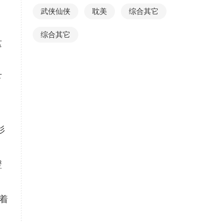
武侠仙侠
耽美
综合其它
综合其它
这
下
杉
瞪
着