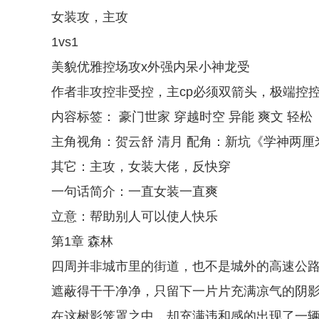
女装攻，主攻
1vs1
美貌优雅控场攻x外强内呆小神龙受
作者非攻控非受控，主cp必须双箭头，极端控
内容标签： 豪门世家 穿越时空 异能 爽文 轻松
主角视角：贺云舒 清月 配角：新坑《学神两厘
其它：主攻，女装大佬，反快穿
一句话简介：一直女装一直爽
立意：帮助别人可以使人快乐
第1章 森林
四周并非城市里的街道，也不是城外的高速公
遮蔽得干干净净，只留下一片片充满凉气的阴
在这树影笼罩之中，却充满违和感的出现了一