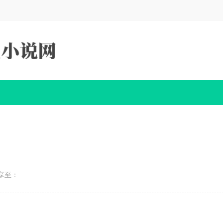
享至：
】