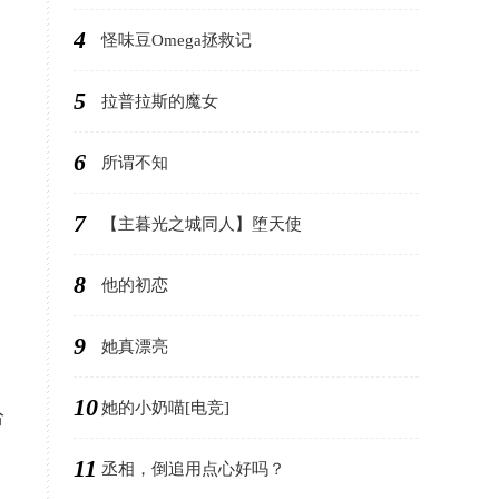
4
怪味豆Omega拯救记
5
拉普拉斯的魔女
6
所谓不知
7
【主暮光之城同人】堕天使
8
他的初恋
9
她真漂亮
10
她的小奶喵[电竞]
给
11
丞相，倒追用点心好吗？