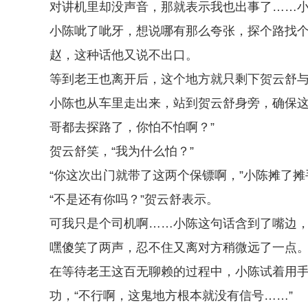
对讲机里却没声音，那就表示我也出事了……小
小陈呲了呲牙，想说哪有那么夸张，探个路找
赵，这种话他又说不出口。
等到老王也离开后，这个地方就只剩下贺云舒
小陈也从车里走出来，站到贺云舒身旁，确保这
哥都去探路了，你怕不怕啊？”
贺云舒笑，“我为什么怕？”
“你这次出门就带了这两个保镖啊，”小陈摊了摊
“不是还有你吗？”贺云舒表示。
可我只是个司机啊……小陈这句话含到了嘴边
嘿傻笑了两声，忍不住又离对方稍微远了一点
在等待老王这百无聊赖的过程中，小陈试着用
功，“不行啊，这鬼地方根本就没有信号……”