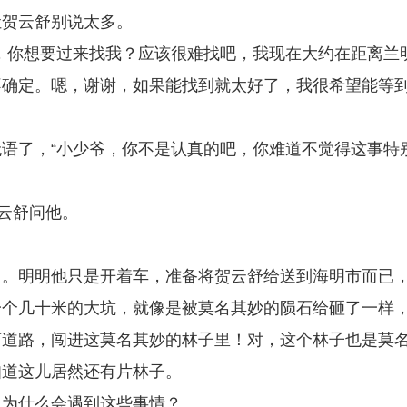
让贺云舒别说太多。
，你想要过来找我？应该很难找吧，我现在大约在距离兰
不确定。嗯，谢谢，如果能找到就太好了，我很希望能等
语了，“小少爷，你不是认真的吧，你难道不觉得这事特
贺云舒问他。
常。明明他只是开着车，准备将贺云舒给送到海明市而已
一个几十米的大坑，就像是被莫名其妙的陨石给砸了一样
离道路，闯进这莫名其妙的林子里！对，这个林子也是莫
知道这儿居然还有片林子。
，为什么会遇到这些事情？