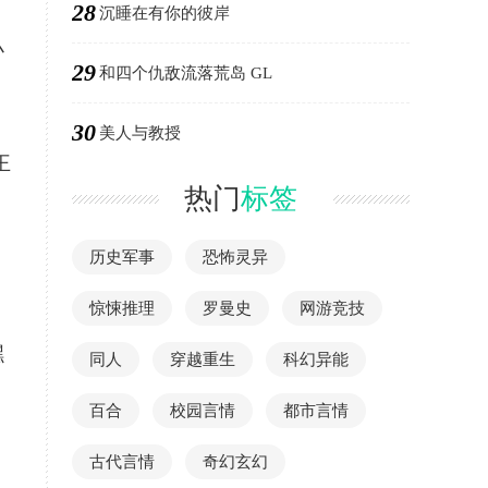
28
沉睡在有你的彼岸
小
29
和四个仇敌流落荒岛 GL
30
美人与教授
王
热门
标签
历史军事
恐怖灵异
惊悚推理
罗曼史
网游竞技
嘿
同人
穿越重生
科幻异能
百合
校园言情
都市言情
古代言情
奇幻玄幻