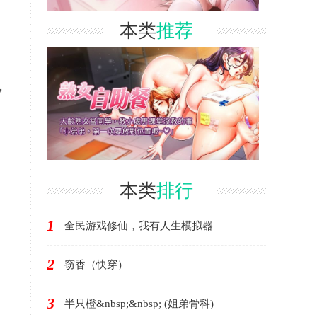
本类
推荐
，
本类
排行
1
全民游戏修仙，我有人生模拟器
2
窃香（快穿）
3
半只橙&nbsp;&nbsp; (姐弟骨科)