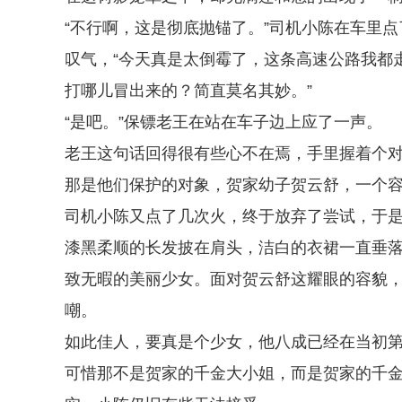
“不行啊，这是彻底抛锚了。”司机小陈在车里
叹气，“今天真是太倒霉了，这条高速公路我都
打哪儿冒出来的？简直莫名其妙。”
“是吧。”保镖老王在站在车子边上应了一声。
老王这句话回得很有些心不在焉，手里握着个
那是他们保护的对象，贺家幼子贺云舒，一个
司机小陈又点了几次火，终于放弃了尝试，于
漆黑柔顺的长发披在肩头，洁白的衣裙一直垂
致无暇的美丽少女。面对贺云舒这耀眼的容貌
嘲。
如此佳人，要真是个少女，他八成已经在当初
可惜那不是贺家的千金大小姐，而是贺家的千