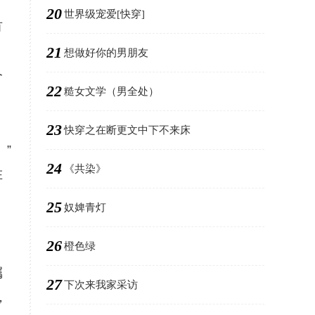
20
世界级宠爱[快穿]
有
21
想做好你的男朋友
个
22
糙女文学（男全处）
23
快穿之在断更文中下不来床
”
24
《共染》
在
25
奴婢青灯
26
橙色绿
嘱
27
下次来我家采访
，