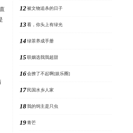
12
被文物追杀的日子
直
是
13
看，你头上有绿光
14
绿茶养成手册
15
联姻选我我超甜
16
会撩了不起啊[娱乐圈]
精
17
民国水乡人家
18
我的饲主是只虫
19
青芒